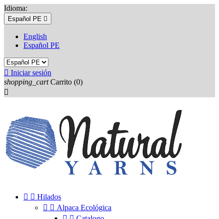
Idioma:
Español PE

English
Español PE

Iniciar sesión
shopping_cart
Carrito
(0)



Hilados


Alpaca Ecológica


Catalogo