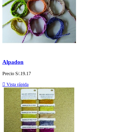
Alpadon
Precio
S/.19.17

Vista rápida