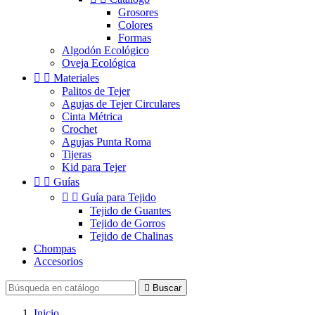
Grosores
Colores
Formas
Algodón Ecológico
Oveja Ecológica


Materiales
Palitos de Tejer
Agujas de Tejer Circulares
Cinta Métrica
Crochet
Agujas Punta Roma
Tijeras
Kid para Tejer


Guías


Guía para Tejido
Tejido de Guantes
Tejido de Gorros
Tejido de Chalinas
Chompas
Accesorios

Buscar
Inicio