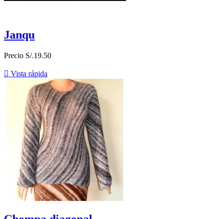
Janqu
Precio
S/.19.50

Vista rápida
Chompa diagonal