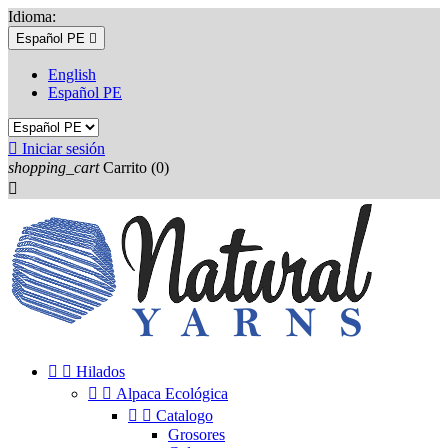
Idioma:
Español PE

English
Español PE

Iniciar sesión
shopping_cart
Carrito
(0)



Hilados


Alpaca Ecológica


Catalogo
Grosores