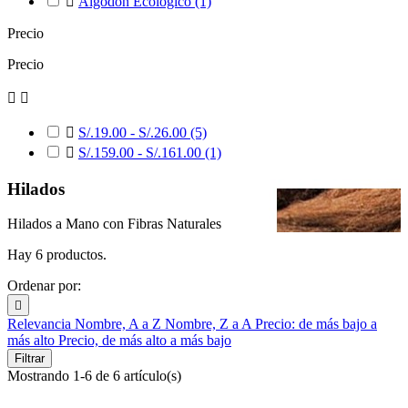

Algodón Ecológico
(1)
Precio
Precio



S/.19.00 - S/.26.00
(5)

S/.159.00 - S/.161.00
(1)
Hilados
Hilados a Mano con Fibras Naturales
Hay 6 productos.
Ordenar por:

Relevancia
Nombre, A a Z
Nombre, Z a A
Precio: de más bajo a
más alto
Precio, de más alto a más bajo
Filtrar
Mostrando 1-6 de 6 artículo(s)