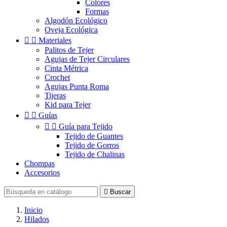
Colores
Formas
Algodón Ecológico
Oveja Ecológica


Materiales
Palitos de Tejer
Agujas de Tejer Circulares
Cinta Métrica
Crochet
Agujas Punta Roma
Tijeras
Kid para Tejer


Guías


Guía para Tejido
Tejido de Guantes
Tejido de Gorros
Tejido de Chalinas
Chompas
Accesorios

Buscar
Inicio
Hilados