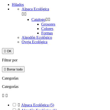
Hilados
Alpaca Ecológica


Catalogo


Grosores
Colores
Formas
Algodón Ecológico
Oveja Ecológica

OK
Filtrar por

Borrar todo
Categorías
Categorías



Alpaca Ecológica
(5)