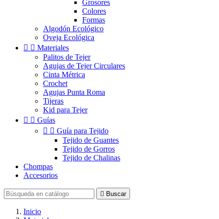
Grosores
Colores
Formas
Algodón Ecológico
Oveja Ecológica


Materiales
Palitos de Tejer
Agujas de Tejer Circulares
Cinta Métrica
Crochet
Agujas Punta Roma
Tijeras
Kid para Tejer


Guías


Guía para Tejido
Tejido de Guantes
Tejido de Gorros
Tejido de Chalinas
Chompas
Accesorios

Buscar
Inicio