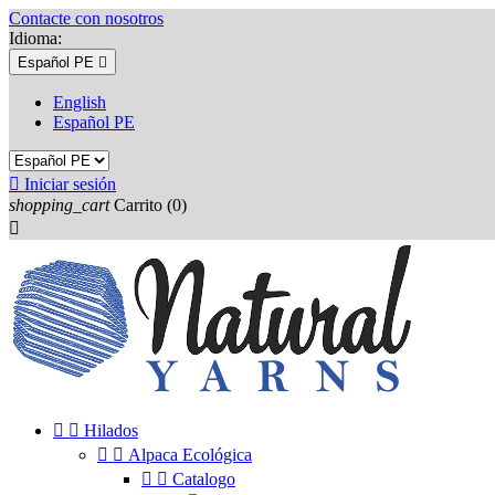
Contacte con nosotros
Idioma:
Español PE

English
Español PE

Iniciar sesión
shopping_cart
Carrito
(0)



Hilados


Alpaca Ecológica


Catalogo