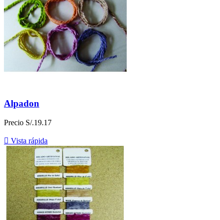
Alpadon
Precio
S/.19.17

Vista rápida