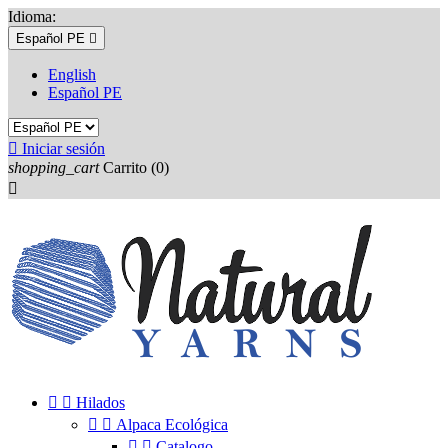
Idioma:
Español PE

English
Español PE

Iniciar sesión
shopping_cart
Carrito
(0)



Hilados


Alpaca Ecológica


Catalogo