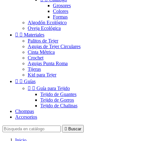
Grosores
Colores
Formas
Algodón Ecológico
Oveja Ecológica


Materiales
Palitos de Tejer
Agujas de Tejer Circulares
Cinta Métrica
Crochet
Agujas Punta Roma
Tijeras
Kid para Tejer


Guías


Guía para Tejido
Tejido de Guantes
Tejido de Gorros
Tejido de Chalinas
Chompas
Accesorios

Buscar
Inicio